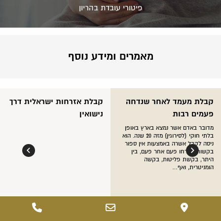
פיטורי עובדת בהריון
מאמרים ומידע נוסף
קבלת מעמד לאחר שנדחה
קבלת אזרחות ישראלית דרך
פעמים רבות
נישואין
מדובר באדם אשר נמצא בארץ באופן
בלתי חוקי (לסירוגין) מזה 20 שנה. הוא
ניסה לקבל אשרה באמצעות אין ספור
בקשות שנדחו פעם אחר פעם, בין
היתר, בקשת פליטות, בקשה
הומניטרית, ואף…
המשך קריאה
המשך קריאה
Phone
Email
Google