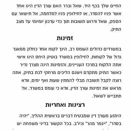
החיים שלך בכף היד. שאל וברר האם עורך הדין הינו אחד
אשר פניו להסדר, או לחילופין פניו למלחמה, אל תישאר עם
הספק, שאל ודרוש תשובות תוך כדי עדכון יומיומי על מצב
התיק.
זמינות
במשרדים כדולים העומס רב, הינך לקוח אחד כחלק ממאגר
גדול של לקוחות, לחילופין במשרד בוטיק היחס הינו אישי
אתה הלקוח במרכז העניינים, והזמינות הינה מצרך נדיר
כאשר התיק מתקדם וישנם הליכים מרחקי לכת בתיק, אתה
רוצה לקבל תשובה מבלי להמתין שעות ואף ימים, וודא
מראש את זמינות עורך הדין, וודא כי עומס במשרד, אל
תתבייש לשאול.
רצינות ואחריות
הימנע מעורך דין שמבטיח דברים בראשית ההליך, "יהיה
בסדר", "ייגמר מהר" וכיו"ב. בכל הקשור בדיני משפחה יש