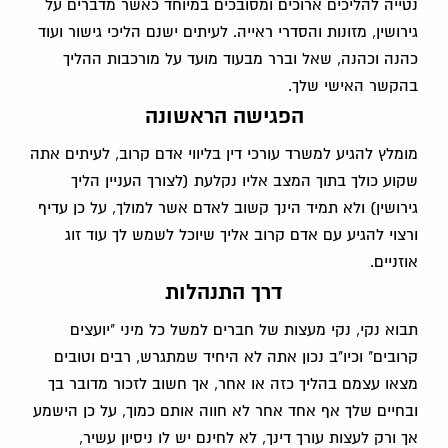
נטייה להליכים ארוכים ומסובכים במיוחד כאשר מדברים על
גירושין, מזונות והסדרי ראייה. לעיתים ישנם הליכי גישור ועוד
כהנה וכהנה, שאל וברר מבעוד מועד על מורכבות ההליך
בהקשר האישי שלך.
הפגישה הראשונה
מומלץ להגיע למשרד עורכי דין בליווי אדם קרוב, לעיתים אתה
שקוע כולך בתוך המצב אליו נקלעת (לצורך העניין הליך
גירושין) ולא תמיד הינך קשוב לאדם אשר למולך, על כן עדיף
ורצוי להגיע עם אדם קרוב אליך שיוכל לשמש לך עוד זוג
אוזניים.
דרך התנהלות
תבוא נקי, נקי מעצות של חברים למשל כל מיני "יועצים
קרובים" וכיו"ב נכון אתה לא היחיד שמתגרש, רבים וטובים
מצאו עצמם בהליך כזה או אחר, אך חשוב לזכור מדובר בך
ובחיים שלך אף אחד אחר לא חווה אותם כמוך, על כן הישמע
אך ורק לעצות עורך דינך, לא לחינם יש לו ניסיון עשיר,