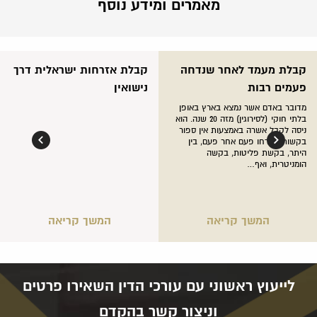
מאמרים ומידע נוסף
קבלת מעמד לאחר שנדחה
קבלת אזרחות ישראלית דרך
פעמים רבות
נישואין
מדובר באדם אשר נמצא בארץ באופן
בלתי חוקי (לסירוגין) מזה 20 שנה. הוא
ניסה לקבל אשרה באמצעות אין ספור
בקשות שנדחו פעם אחר פעם, בין
היתר, בקשת פליטות, בקשה
הומניטרית, ואף…
המשך קריאה
המשך קריאה
לייעוץ ראשוני עם עורכי הדין השאירו פרטים
וניצור קשר בהקדם