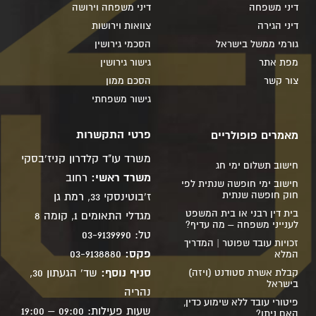
דיני משפחה
דיני משפחה וירושה
דיני הגירה
צוואות וירושות
גורמי ממשל בישראל
הסכמי גירושין
מפת אתר
גישור גירושין
צור קשר
הסכם ממון
גישור משפחתי
פרטי התקשרות
מאמרים פופולריים
משרד עו"ד קלדרון קניז'בסקי
חישוב תשלום ימי חג
משרד ראשי:
רחוב
חישוב ימי חופשה שנתית לפי
חוק חופשה שנתית
ז'בוטינסקי 33, רמת גן
בית דין רבני או בית המשפט
מגדלי התאומים 1, קומה 8
לענייני משפחה – מה עדיף?
טל: 03-9139990
זכויות עובד שפוטר | המדריך
פקס:
03-9138880
המלא
סניף נוסף:
שד' הגעתון 30,
קבלת אשרת סטודנט (ויזה)
בישראל
נהריה
פיטורי עובד ללא שימוע כדין,
שעות פעילות: 09:00 – 19:00
האם ניתן?