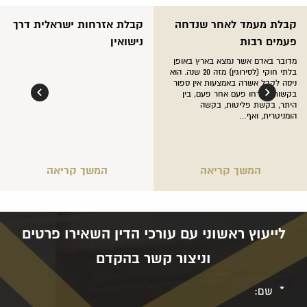
קבלת מעמד לאחר שנדחה
קבלת אזרחות ישראלית דרך
פעמים רבות
נישואין
מדובר באדם אשר נמצא בארץ באופן
בלתי חוקי (לסירוגין) מזה 20 שנה. הוא
ניסה לקבל אשרה באמצעות אין ספור
בקשות שנדחו פעם אחר פעם, בין
היתר, בקשת פליטות, בקשה
הומניטרית, ואף…
המשך קריאה
המשך קריאה
לייעוץ ראשוני עם עורכי הדין השאירו פרטים
וניצור קשר בהקדם
שם