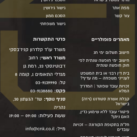
מפת אתר
גישור גירושין
צור קשר
הסכם ממון
גישור משפחתי
פרטי התקשרות
מאמרים פופולריים
משרד עו"ד קלדרון קניז'בסקי
חישוב תשלום ימי חג
משרד ראשי:
רחוב
חישוב ימי חופשה שנתית לפי
חוק חופשה שנתית
ז'בוטינסקי 33, רמת גן
בית דין רבני או בית המשפט
מגדלי התאומים 1, קומה 8
לענייני משפחה – מה עדיף?
טל: 03-9139990
זכויות עובד שפוטר | המדריך
פקס:
03-9138880
המלא
סניף נוסף:
שד' הגעתון 30,
קבלת אשרת סטודנט (ויזה)
בישראל
נהריה
פיטורי עובד ללא שימוע כדין,
שעות פעילות: 09:00 – 19:00
האם ניתן?
חל"ת בתקופת הקורונה – זכויות
מייל:
info@cnk.co.il
עובדים