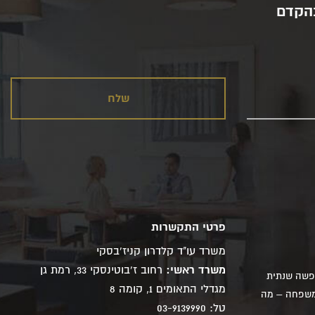
בהקדם
פרטי התקשרות
משרד עו"ד קלדרון קניז'בסקי
משרד ראשי:
רחוב ז'בוטינסקי 33, רמת גן
ופשה שנתית
מגדלי התאומים 1, קומה 8
 משפחה – מה
טל: 03-9139990