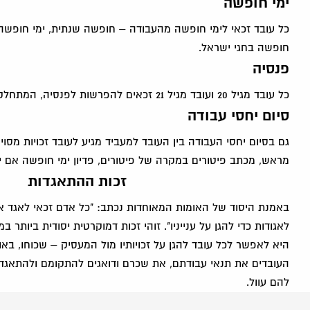
ימי חופשה
כל עובד זכאי לימי חופשה מהעבודה – חופשה שנתית, ימי חופשה לר
חופשה בחגי ישראל.
פנסיה
כל עובד מגיל 20 ועובד מגיל 21 זכאים להפרשות לפנסיה, המתחלקים בין המעסיק לבין העובד.
סיום יחסי עבודה
גם בסיום יחסי העבודה בין העובד למעביד מגיע לעובד זכויות מסו
מראש, מכתב פיטורים במקרה של פיטורים, פדיון ימי חופשה אם יש ו
זכות ההתאגדות
באמנת היסוד של האומות המאוחדות נכתב: "כל אדם זכאי לאגד אג
לאגודות כדי להגן על ענייניו". זוהי זכות דמוקרטית יסודית ביותר
היא לאפשר לכל עובד להגן על זכויותיו מול המעסיק – שכוחו, באו
העובדים את תנאי עבודתם, את שכרם ודואגים להתקומם ולהתאג
להם עוול.