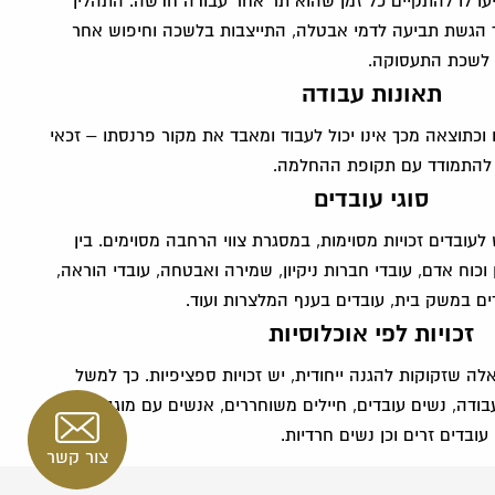
עו לו להתקיים כל זמן שהוא תר אחר עבודה חדשה. התהליך
 הגשת תביעה לדמי אבטלה, התייצבות בלשכה וחיפוש אחר
 לשכת התעסוקה.
תאונות עבודה
וכתוצאה מכך אינו יכול לעבוד ומאבד את מקור פרנסתו – זכאי
ו להתמודד עם תקופת ההחלמה.
סוגי עובדים
עובדים זכויות מסוימות, במסגרת צווי הרחבה מסוימים. בין
וכוח אדם, עובדי חברות ניקיון, שמירה ואבטחה, עובדי הוראה,
דים במשק בית, עובדים בענף המלצרות ועוד.
זכויות לפי אוכלוסיות
לה שזקוקות להגנה ייחודית, יש זכויות ספציפיות. כך למשל
עבודה, נשים עובדים, חיילים משוחררים, אנשים עם מוגבלויות,
 עובדים זרים וכן נשים חרדיות.
צור קשר