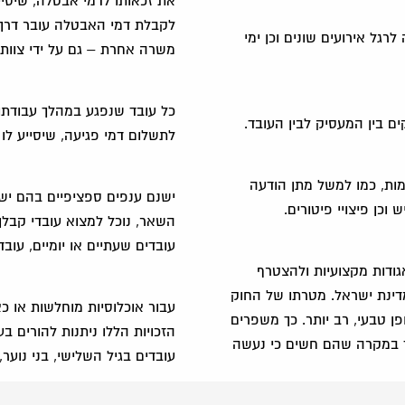
את זכאותו לדמי אבטלה, שיסיי
לקבלת דמי האבטלה עובר דרך
גל אירועים שונים וכן ימי
משרה אחרת – גם על ידי צוות
כל עובד שנפגע במהלך עבודתו 
לתשלום דמי פגיעה, שיסייע ל
ימות, כמו למשל מתן הודעה
ישנם ענפים ספציפיים בהם יש ל
כן פיצויי פיטורים.
השאר, נוכל למצוא עובדי קבלן 
עובדים שעתיים או יומיים, עוב
ודות מקצועיות ולהצטרף
 במדינת ישראל. מטרתו של החוק
עבור אוכלוסיות מוחלשות או כא
פן טבעי, רב יותר. כך משפרים
הזכויות הללו ניתנות להורים ב
ד במקרה שהם חשים כי נעשה
עובדים בגיל השלישי, בני נוער,