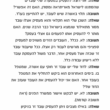
שאלה:
אני רוצה להעסיק במסעדה שלי עובדים
שהסתננו לישראל מאריתראה ומסודן, האם זה אפשרי?
תשובה:
תלוי באשרה שיש לעובד, יש להתייעץ בעו"ד.
שאלה:
השכן שלי הוא חקלאי והוא מעסיק אצלו עובד
מסור מתאילנד שנמצא בישראל כבר הרבה שנים. האם
מותר לי להעסיק אותו לפעמים גם אצלי בעסק?
תשובה:
לא. ככלל , העובדים הזרים משויכים למעסיק
ספציפי והם מורשים לעבוד רק אצלו. ככל שיעבוד עובד
זר שכזה אצל מעסיק אחר, הדבר משול להעסקת עובד
ללא רישיון עבודה כלל.
שאלה:
לדוד שלי יש עובד זר חוקי עם אשרה, שמטפל
בו. בימים האחרונים הוא ביקש להחליף את המטפל
בעובד אחר. האם אני יכול להעסיק את העובד שעזב את
הדוד שלי?
תשובה:
לא. יש לבקש אישור ממשרד הפנים (ראה
תשובה קודמת).
שאלה:
באילו מצבים ניתן להעסיק עובד זר בניקיון