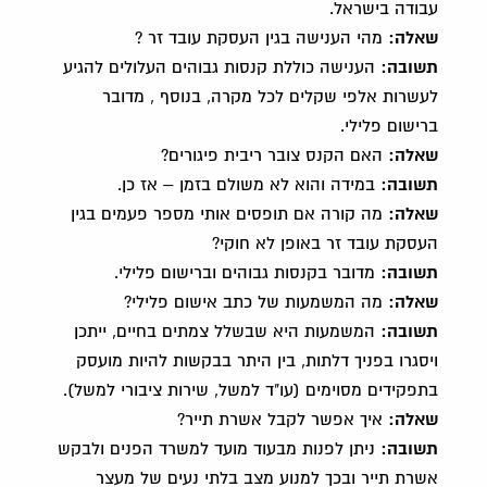
עבודה בישראל.
שאלה:
מהי הענישה בגין העסקת עובד זר ?
תשובה:
הענישה כוללת קנסות גבוהים העלולים להגיע
לעשרות אלפי שקלים לכל מקרה, בנוסף , מדובר
ברישום פלילי.
שאלה:
האם הקנס צובר ריבית פיגורים?
תשובה:
במידה והוא לא משולם בזמן – אז כן.
שאלה:
מה קורה אם תופסים אותי מספר פעמים בגין
העסקת עובד זר באופן לא חוקי?
תשובה:
מדובר בקנסות גבוהים וברישום פלילי.
שאלה:
מה המשמעות של כתב אישום פלילי?
תשובה:
המשמעות היא שבשלל צמתים בחיים, ייתכן
ויסגרו בפניך דלתות, בין היתר בבקשות להיות מועסק
בתפקידים מסוימים (עו"ד למשל, שירות ציבורי למשל).
שאלה:
איך אפשר לקבל אשרת תייר?
תשובה:
ניתן לפנות מבעוד מועד למשרד הפנים ולבקש
אשרת תייר ובכך למנוע מצב בלתי נעים של מעצר