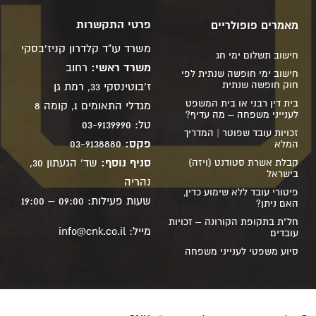
פרטי התקשרות
מאמרים פופולריים
משרד עו"ד קלדרון קניז'בסקי
חישוב תשלום ימי חג
משרד ראשי:
רחוב
חישוב ימי חופשה שנתית לפי
חוק חופשה שנתית
ז'בוטינסקי 33, רמת גן
בית דין רבני או בית המשפט
מגדלי התאומים 1, קומה 8
לענייני משפחה – מה עדיף?
טל: 03-9139990
זכויות עובד שפוטר | המדריך
פקס:
03-9138880
המלא
סניף נוסף:
שד' הגעתון 30,
קבלת אשרת סטודנט (ויזה)
בישראל
נהריה
פיטורי עובד ללא שימוע כדין,
שעות פעילות: 09:00 – 19:00
האם ניתן?
חל"ת בתקופת הקורונה – זכויות
מייל:
info@cnk.co.il
עובדים
סיוע משפטי לענייני משפחה