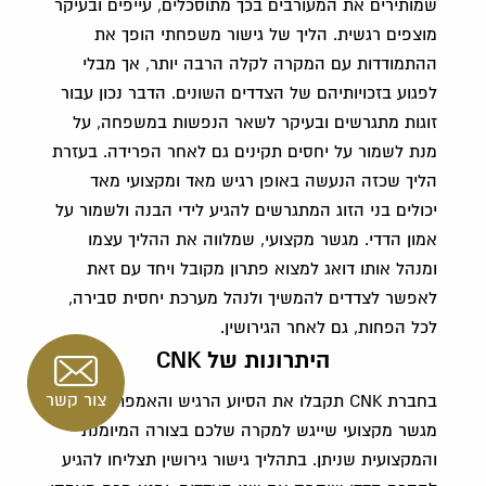
שמותירים את המעורבים בכך מתוסכלים, עייפים ובעיקר
מוצפים רגשית. הליך של גישור משפחתי הופך את
ההתמודדות עם המקרה לקלה הרבה יותר, אך מבלי
לפגוע בזכויותיהם של הצדדים השונים. הדבר נכון עבור
זוגות מתגרשים ובעיקר לשאר הנפשות במשפחה, על
מנת לשמור על יחסים תקינים גם לאחר הפרידה. בעזרת
הליך שכזה הנעשה באופן רגיש מאד ומקצועי מאד
יכולים בני הזוג המתגרשים להגיע לידי הבנה ולשמור על
אמון הדדי. מגשר מקצועי, שמלווה את ההליך עצמו
ומנהל אותו דואג למצוא פתרון מקובל ויחד עם זאת
לאפשר לצדדים להמשיך ולנהל מערכת יחסית סבירה,
לכל הפחות, גם לאחר הגירושין.
היתרונות של CNK
צור קשר
בחברת CNK תקבלו את הסיוע הרגיש והאמפתי של
מגשר מקצועי שייגש למקרה שלכם בצורה המיומנת
והמקצועית שניתן. בתהליך גישור גירושין תצליחו להגיע