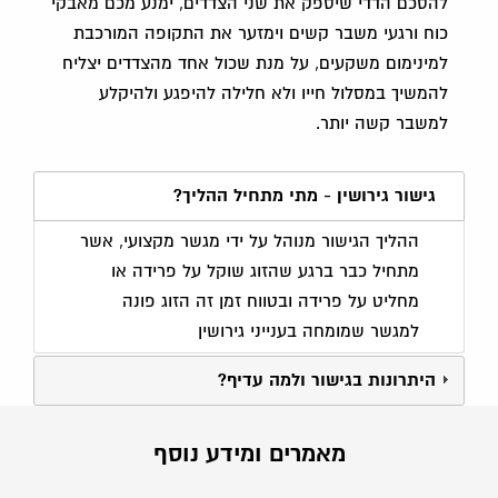
להסכם הדדי שיספק את שני הצדדים, ימנע מכם מאבקי
כוח ורגעי משבר קשים וימזער את התקופה המורכבת
למינימום משקעים, על מנת שכול אחד מהצדדים יצליח
להמשיך במסלול חייו ולא חלילה להיפגע ולהיקלע
למשבר קשה יותר.
גישור גירושין - מתי מתחיל ההליך?
ההליך הגישור מנוהל על ידי מגשר מקצועי, אשר
מתחיל כבר ברגע שהזוג שוקל על פרידה או
מחליט על פרידה ובטווח זמן זה הזוג פונה
למגשר שמומחה בענייני גירושין
היתרונות בגישור ולמה עדיף?
מאמרים ומידע נוסף