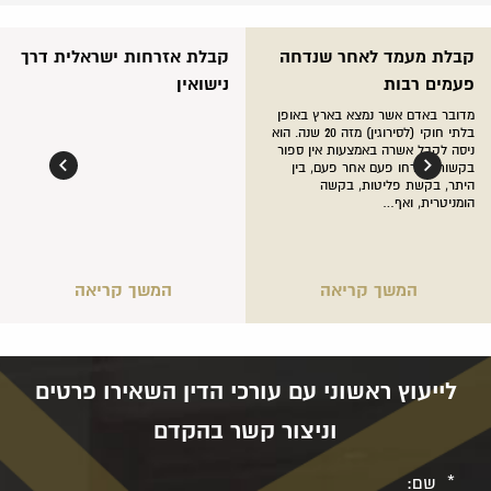
קבלת מעמד לאחר שנדחה
קבלת אזרחות ישראלית דרך
פעמים רבות
נישואין
מדובר באדם אשר נמצא בארץ באופן
בלתי חוקי (לסירוגין) מזה 20 שנה. הוא
ניסה לקבל אשרה באמצעות אין ספור
בקשות שנדחו פעם אחר פעם, בין
היתר, בקשת פליטות, בקשה
הומניטרית, ואף…
המשך קריאה
המשך קריאה
לייעוץ ראשוני עם עורכי הדין השאירו פרטים
וניצור קשר בהקדם
שם