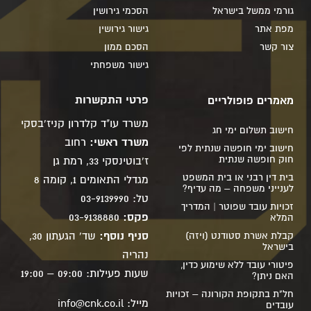
גורמי ממשל בישראל
הסכמי גירושין
מפת אתר
גישור גירושין
צור קשר
הסכם ממון
גישור משפחתי
פרטי התקשרות
מאמרים פופולריים
משרד עו"ד קלדרון קניז'בסקי
חישוב תשלום ימי חג
משרד ראשי:
רחוב
חישוב ימי חופשה שנתית לפי
חוק חופשה שנתית
ז'בוטינסקי 33, רמת גן
בית דין רבני או בית המשפט
מגדלי התאומים 1, קומה 8
לענייני משפחה – מה עדיף?
טל: 03-9139990
זכויות עובד שפוטר | המדריך
פקס:
03-9138880
המלא
סניף נוסף:
שד' הגעתון 30,
קבלת אשרת סטודנט (ויזה)
בישראל
נהריה
פיטורי עובד ללא שימוע כדין,
שעות פעילות: 09:00 – 19:00
האם ניתן?
חל"ת בתקופת הקורונה – זכויות
מייל:
info@cnk.co.il
עובדים