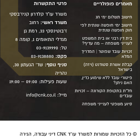
פרטי התקשרות
מאמרים פופולריים
משרד עו"ד קלדרון קניז'בסקי
חישוב תשלום ימי חג
משרד ראשי:
רחוב
חישוב ימי חופשה שנתית לפי
חוק חופשה שנתית
ז'בוטינסקי 33, רמת גן
בית דין רבני או בית המשפט
מגדלי התאומים 1, קומה 8
לענייני משפחה – מה עדיף?
טל: 03-9139990
זכויות עובד שפוטר | המדריך
פקס:
03-9138880
המלא
סניף נוסף:
שד' הגעתון 30,
קבלת אשרת סטודנט (ויזה)
בישראל
נהריה
פיטורי עובד ללא שימוע כדין,
שעות פעילות: 09:00 – 19:00
האם ניתן?
חל"ת בתקופת הקורונה – זכויות
מייל:
info@cnk.co.il
עובדים
סיוע משפטי לענייני משפחה
© כל הזכויות שמורות למשרד עו”ד CNK דיני עבודה, הגירה